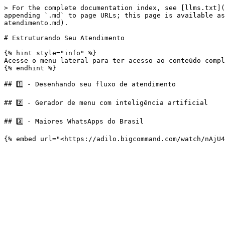
> For the complete documentation index, see [llms.txt](
appending `.md` to page URLs; this page is available as
atendimento.md).

# Estruturando Seu Atendimento

{% hint style="info" %}

Acesse o menu lateral para ter acesso ao conteúdo compl
{% endhint %}

## 1️⃣ - Desenhando seu fluxo de atendimento

## 2️⃣ - Gerador de menu com inteligência artificial

## 3️⃣ - Maiores WhatsApps do Brasil
